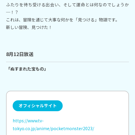
ふたりを待ち受ける出会い、そして運命とは何なのでしょうか
─！？
これは、冒険を通じて大事な何かを「見つける」物語です。
新しい冒険、見つけた！
8月12日放送
「ぬすまれた宝もの」
Instagram
twitter-x
facebook
tiktok
三重テレビ
三重テレビ
オフィシャルサイト
公式チャンネル
NEWSチャンネル
https://www.tv-
tokyo.co.jp/anime/pocketmonster2023/