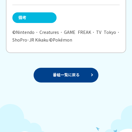
備考
©Nintendo･Creatures･GAME FREAK･TV Tokyo･
ShoPro･JR Kikaku ©Pokémon
番組一覧に戻る