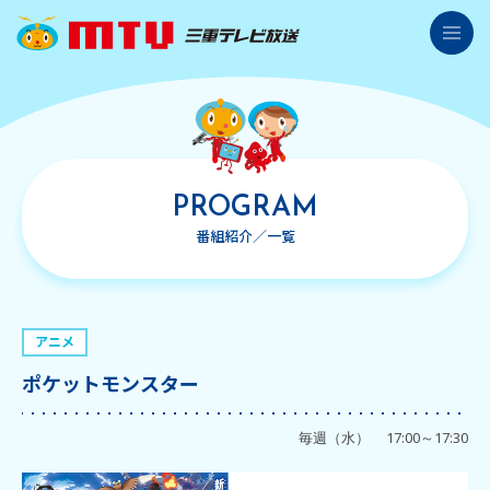
三重テレビ放送
番組紹介
番組表
PROGRAM
県内ニュース
番組紹介／一覧
イベント情報
プレゼント応募情報
アニメ
レシピ情報
ポケットモンスター
アナウンサー紹介
毎週（水）
17:00～17:30