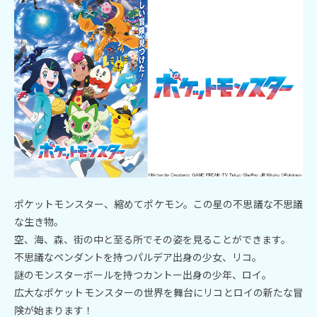
ブログ
第2チャンネル／エムツー
お知らせ
お問い合わせ
会社案内
関連会社
ポケットモンスター、縮めてポケモン。この星の不思議な不思議
プライバシーポリシー
な生き物。
空、海、森、街の中と至る所でその姿を見ることができます。
不思議なペンダントを持つパルデア出身の少女、リコ。
謎のモンスターボールを持つカントー出身の少年、ロイ。
広大なポケットモンスターの世界を舞台にリコとロイの新たな冒
険が始まります！