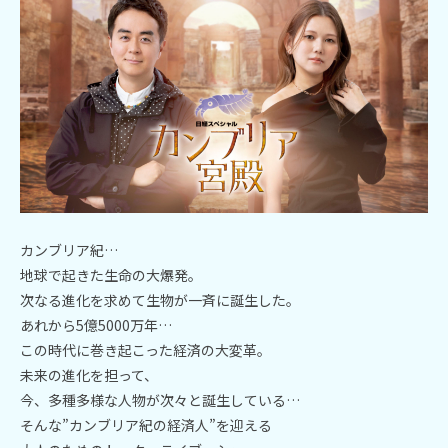
ブログ
第2チャンネル／エムツー
お知らせ
お問い合わせ
会社案内
カンブリア紀…
関連会社
地球で起きた生命の大爆発。
次なる進化を求めて生物が一斉に誕生した。
プライバシーポリシー
あれから5億5000万年…
この時代に巻き起こった経済の大変革。
未来の進化を担って、
今、多種多様な人物が次々と誕生している…
そんな”カンブリア紀の経済人”を迎える