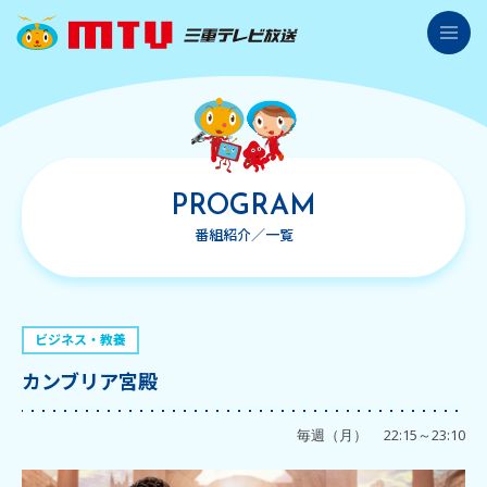
三重テレビ放送
番組紹介
番組表
PROGRAM
県内ニュース
番組紹介／一覧
イベント情報
プレゼント応募情報
ビジネス・教養
レシピ情報
カンブリア宮殿
アナウンサー紹介
毎週（月）
22:15～23:10