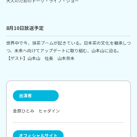
大人のためのトーク・ライブ・ショー
8月10日放送予定
世界中で今、抹茶ブームが起きている。日本茶の文化を継承しつ
つ、未来へ向けてアップデートに取り組む、山本山に迫る。
【ゲスト】山本山 社長 山本奈未
Instagram
twitter-x
facebook
tiktok
出演者
三重テレビ
三重テレビ
金原ひとみ ヒャダイン
公式チャンネル
NEWSチャンネル
オフィシャルサイト