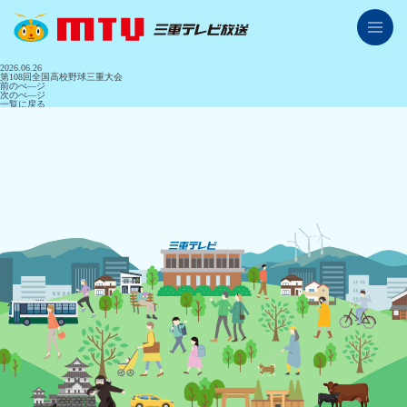
三重テレビ放送
2026.06.26
番組紹介
第108回全国高校野球三重大会
前のぺ―ジ
次のぺ―ジ
一覧に戻る
番組表
県内ニュース
イベント情報
プレゼント応募情報
レシピ情報
アナウンサー紹介